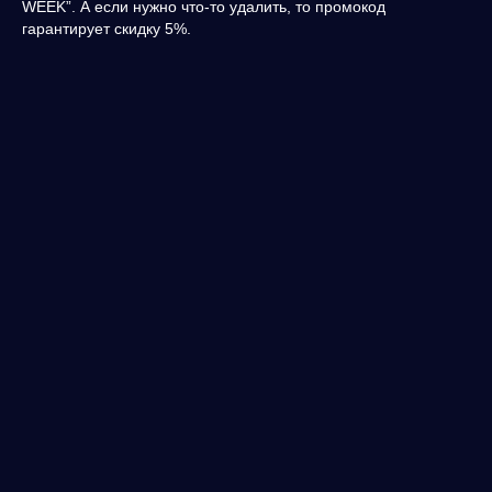
WEEK”. А если нужно что-то удалить, то промокод
гарантирует скидку 5%.
программа
специальные форматы
спикеры
выставка
тарифы
блог