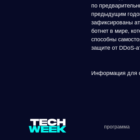
по предварительны
предыдущим годом 
зафиксированы ат
ботнет в мире, ко
способны самостоя
защите от DDoS-а
Информация для с
программа