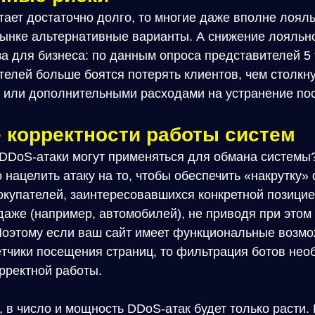
тает достаточно долго, то многие даже вполне лоял
 рынке альтернативные варианты. А снижение лояльн
за для бизнеса: по данным опроса представителей 5 
елей больше боятся потерять клиентов, чем столкн
 или дополнительными расходами на устранение по
 корректности работы систем
о DDoS-атаки могут применяться для обмана системы
 нацелить атаку на то, чтобы обеспечить «накрутку
покупателей, заинтересовавшихся конкретной позици
аже (например, автомобилей), не приводя при этом в
Поэтому если ваш сайт имеет функциональные возмо
тчики посещения страниц, то фильтрация ботов нео
рректной работы.
в число и мощность DDoS-атак будет только расти. 