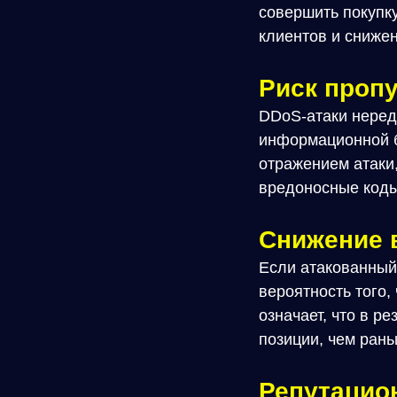
совершить покупку
клиентов и сниже
Риск проп
DDoS-атаки неред
информационной б
отражением атаки
вредоносные коды
Снижение 
Если атакованный 
вероятность того,
означает, что в р
позиции, чем рань
Репутацио