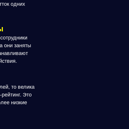
тток одних
ы
 сотрудники
а они заняты
танавливают
йствия.
лей, то велика
-рейтинг. Это
олее низкие