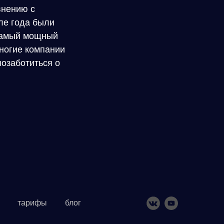
внению с
але года были
 самый мощный
многие компании
позаботиться о
тарифы
блог