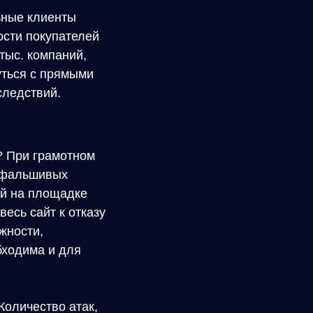
ьные клиенты
ости покупателей
тыс. компаний,
уться с прямыми
следствий.
? При грамотном
» фальшивых
ей на площадке
есь сайт к отказу
жности,
бходима и для
Количество атак,