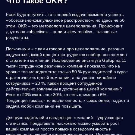
Что такое OKR?
Если будете гуглить, то в первой выдаче возможно увидеть
«обсессивно-компульсивное расстройство», но здесь не об
этом. OKR – это методология целеполагания. Происходит
двух слов «objective» – цели и «key results» – ключевые
результаты.
Поскольку мы с вами говорим про целеполагание, резонно
задуматься, какой процент сотрудников вообще осведомлен
о стратегии компании. Исследование института Gallup на 11
тысяч сотрудников различных компаний показало, что на
уровне топ-менеджмента только 50 % руководителей в курсе
стратегических целей компании, а на уровне линейных
сотрудников – 20 %. Какой процент сотрудников
действительно вовлечены в достижение целей компании?
Если от 20% взять еще 30%, то есть примерно 6%.
Тенденция такова, что вовлеченность, к сожалению, падает и
задача любой компании её повышать.
Для руководителей и владельцев компаний – удручающая
статистика. Представьте, насколько можно ускорить рост
вашей компании просто повысив осведомленность и
включенность людей в стратегические цели. Методология