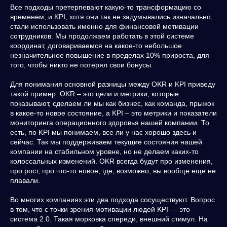
Все подходы претерпевают какую-то трансформацию со
временем, и KPI, хотя они так не задумывались изначально,
стали использовать именно для финансовой мотивации
сотрудников. Мы продолжаем работать в этой системе
координат, договариваемся на какое-то небольшое
незначительное повышение в пределах 10% прироста, для
того, чтобы никто не потерял свои бонусы.
Для понимания основной разницы между OKR и KPI приведу
такой пример: OKR – это цели и метрики, которые
показывают, сделаем ли мы как бизнес, как команда, прыжок
в какое-то новое состояние, а KPI – это метрики и показатели
мониторинга операционного здоровья нашей компании. То
есть, по KPI мы понимаем, все ли у нас хорошо здесь и
сейчас. Так мы поддерживаем текущие состояния нашей
компании на стабильном уровне, но не делаем каких-то
колоссальных изменений. OKR всегда будут про изменения,
про рост, про что-то новое, где, возможно, вы вообще еще не
плавали.
Во многих компаниях эти два подхода сосуществуют. Вопрос
в том, что с точки зрения мотивации людей KPI — это
система 2.0. Такая морковка спереди, внешний стимул. На