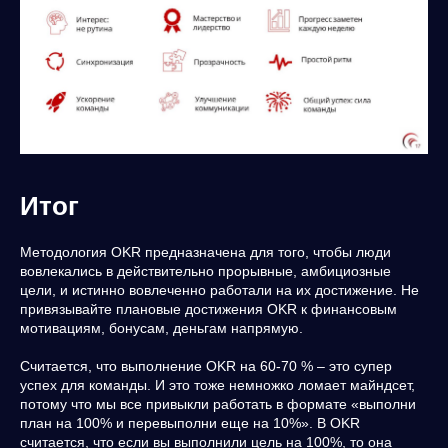
программа
специальные форматы
спикеры
Итог
выставка
тарифы
Методология OKR предназначена для того, чтобы люди
блог
вовлекались в действительно прорывные, амбициозные
цели, и истинно вовлеченно работали на их достижение. Не
привязывайте плановые достижения OKR к финансовым
мотивациям, бонусам, деньгам напрямую.
Считается, что выполнение OKR на 60-70 % – это супер
успех для команды. И это тоже немножко ломает майндсет,
потому что мы все привыкли работать в формате «выполни
план на 100% и перевыполни еще на 10%». В OKR
считается, что если вы выполнили цель на 100%, то она