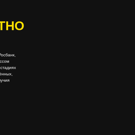
ТНО
Росбанк,
ассом
 стадиях
нённых,
лучия