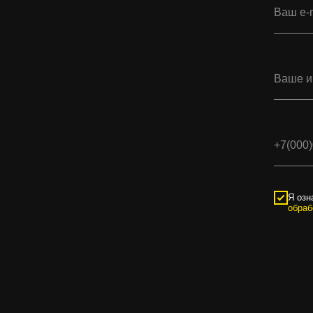
Я озн
обраб