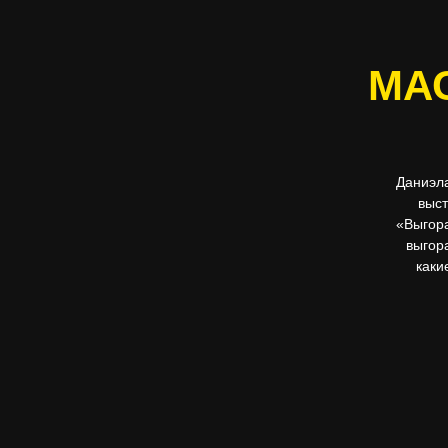
МА
Даниэла
выст
«Выгора
выгора
каки