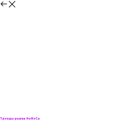
Олег Подгорный
Управляющий директор, Шоколадница, Кофе Хаус, Ваби Саби, Манки экспресс
Тренды рынка HoReCa