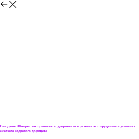
Василина Соколова
Генеральный директор, HRBOX
Голодные HR-игры: как привлекать, удерживать и развивать сотрудников в условиях
жесткого кадрового дефицита