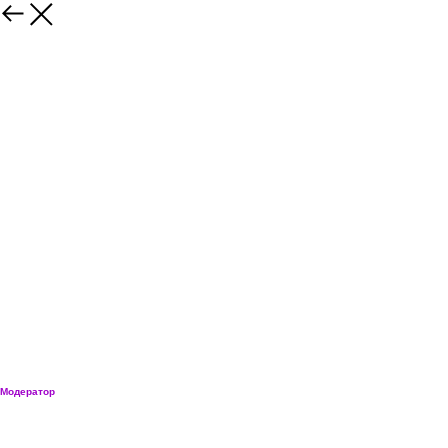
Артем Лукин
Модератор
Основатель и генеральный директор Technored