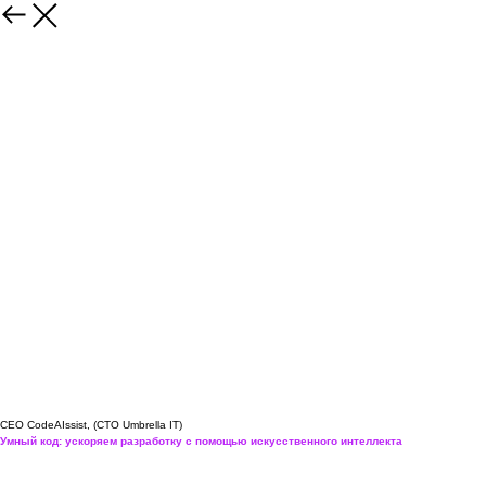
Константин Попандопуло
CEO CodeAIssist, (CTO Umbrella IT)
Умный код: ускоряем разработку с помощью искусственного интеллекта