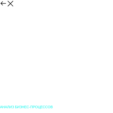
Герман Гаврилов
Основатель и генеральный директор, Roistat
АНАЛИЗ БИЗНЕС-ПРОЦЕССОВ