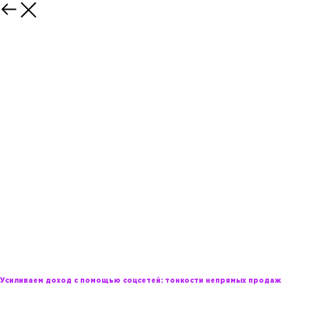
Мария Французова
Руководитель отдела smm, Demis Group
Усиливаем доход с помощью соцсетей: тонкости непрямых продаж