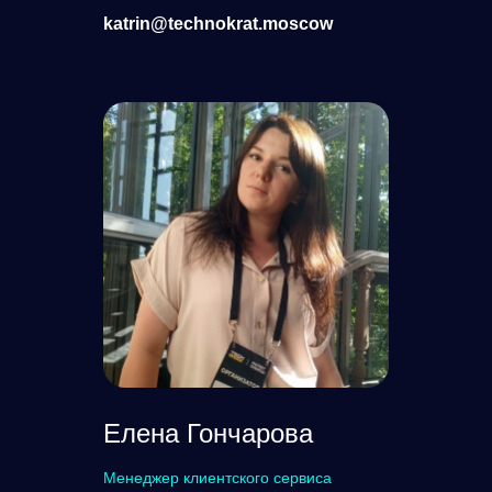
katrin@technokrat.moscow
программа
специальные форматы
спикеры
выставка
тарифы
блог
Елена Гончарова
Менеджер клиентского сервиса